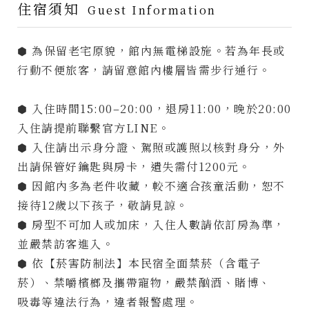
住宿須知
Guest Information
線上訂房
⬢ 為保留老宅原貌，館內無電梯設施。若為年長或
行動不便旅客，請留意館內樓層皆需步行通行。
Access
700 台南市
中西區中山路
22號
⬢ 入住時間15:00–20:00，退房11:00，晚於20:00
Open Time
09:00-
入住請提前聯繫官方LINE。
20:00
⬢ 入住請出示身分證、駕照或護照以核對身分，外
Phone
06-
出請保管好鑰匙與房卡，遺失需付1200元。
2225483
⬢ 因館內多為老件收藏，較不適合孩童活動，恕不
Follow
Us
接待12歲以下孩子，敬請見諒。
⬢ 房型不可加人或加床，入住人數請依訂房為準，
並嚴禁訪客進入。
⬢ 依【菸害防制法】本民宿全面禁菸（含電子
菸）、禁嚼檳榔及攜帶寵物，嚴禁酗酒、賭博、
吸毒等違法行為，違者報警處理。