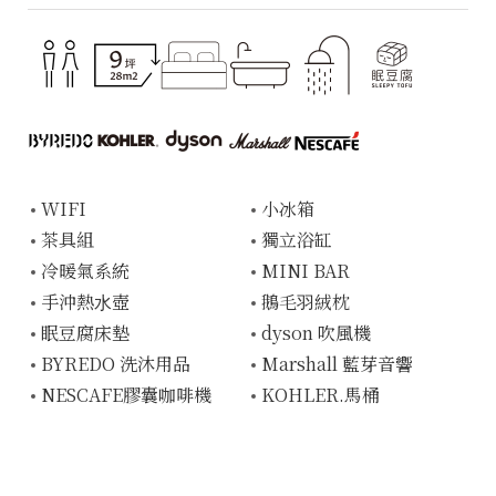
WIFI
⼩冰箱
茶具組
獨立浴缸
冷暖氣系統
MINI BAR
⼿沖熱⽔壺
鵝毛⽻絨枕
眠豆腐床墊
dyson 吹風機
BYREDO 洗沐用品
Marshall 藍芽音響
NESCAFE膠囊咖啡機
KOHLER.馬桶