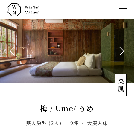
蔚
南
裏
介紹
About
民
消息
宿
News
房型
Room
聯絡
采風
Contact
梅 / Ume/ うめ
雙人房型 (2人) ‧ 9坪 ‧ 大雙⼈床