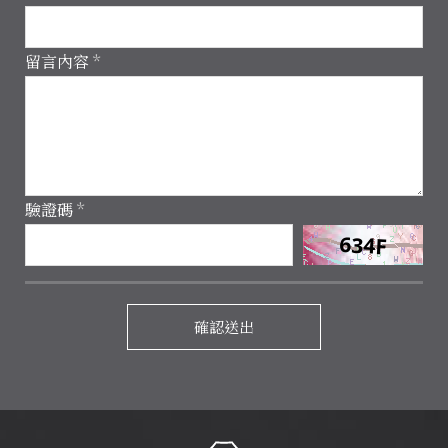
線上訂房
留言內容
*
Access
700 台南市
中西區中山路
22號
Open Time
09:00-
20:00
驗證碼
*
Phone
06-
2225483
Follow
Us
確認送出