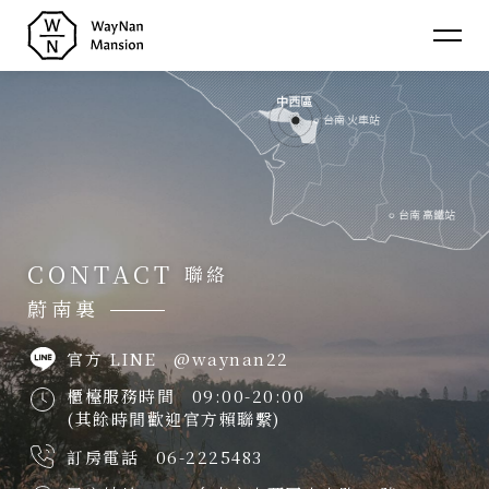
蔚
南
裏
介紹
About
民
消息
宿
News
房型
Room
CONTACT
聯絡
聯絡
Contact
蔚南裏
官方 LINE
@waynan22
櫃檯服務時間
09:00-20:00
(其餘時間歡迎官方賴聯繫)
訂房電話
06-2225483