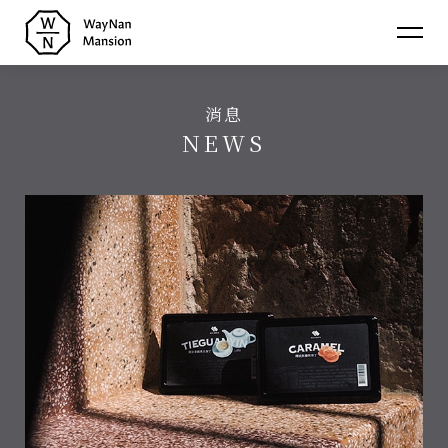
蔚
南
消息
裏
介紹
NEWS
About
民
消息
宿
News
房型
Room
聯絡
Contact