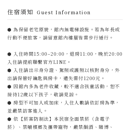
住宿須知
Guest Information
⬢ 為保留老宅原貌，館內無電梯設施。若為年長或
行動不便旅客，請留意館內樓層皆需步行通行。
⬢ 入住時間15:00–20:00，退房11:00，晚於20:00
入住請提前聯繫官方LINE。
⬢ 入住請出示身分證、駕照或護照以核對身分，外
出請保管好鑰匙與房卡，遺失需付1200元。
⬢ 因館內多為老件收藏，較不適合孩童活動，恕不
線上訂房
接待12歲以下孩子，敬請見諒。
⬢ 房型不可加人或加床，入住人數請依訂房為準，
Access
700 台南市
並嚴禁訪客進入。
中西區中山路
⬢ 依【菸害防制法】本民宿全面禁菸（含電子
22號
菸）、禁嚼檳榔及攜帶寵物，嚴禁酗酒、賭博、
Open Time
09:00-