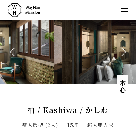
蔚
南
裏
介紹
About
民
消息
宿
News
房型
Room
聯絡
木心
Contact
柏 / Kashiwa / かしわ
雙人房型 (2人) ‧ 15坪 ‧ 超大雙人床