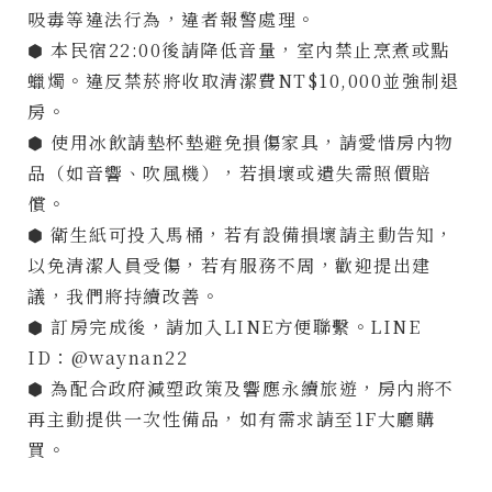
20:00
吸毒等違法行為，違者報警處理。
Phone
06-
⬢ 本民宿22:00後請降低音量，室內禁止烹煮或點
2225483
蠟燭。違反禁菸將收取清潔費NT$10,000並強制退
Follow
房。
Us
⬢ 使用冰飲請墊杯墊避免損傷家具，請愛惜房內物
品（如音響、吹風機），若損壞或遺失需照價賠
償。
⬢ 衛生紙可投入馬桶，若有設備損壞請主動告知，
以免清潔人員受傷，若有服務不周，歡迎提出建
議，我們將持續改善。
⬢ 訂房完成後，請加入LINE方便聯繫。LINE
ID：@waynan22
⬢ 為配合政府減塑政策及響應永續旅遊，房內將不
再主動提供一次性備品，如有需求請至1F大廳購
買。