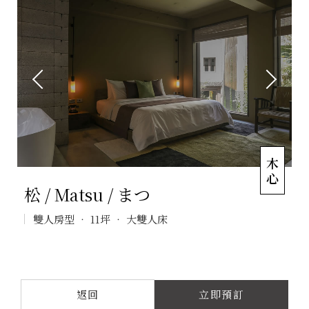
木心
松 / Matsu / まつ
雙人房型 ‧ 11坪 ‧ 大雙⼈床
返回
立即預訂