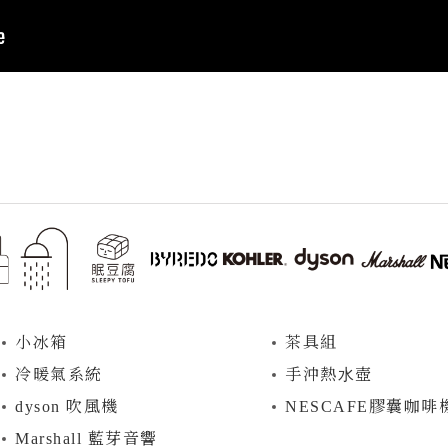
⼩冰箱
茶具組
冷暖氣系統
⼿沖熱⽔壺
dyson 吹風機
NESCAFE膠囊咖啡
Marshall 藍芽音響