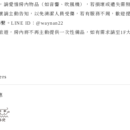
具，請愛惜房內物品（如音響、吹風機），若損壞或遺失需
損壞請主動告知，以免清潔人員受傷，若有服務不周，歡迎
LINE ID：@waynan22
旅遊，房內將不再主動提供一次性備品，如有需求請至1F
ers
惠