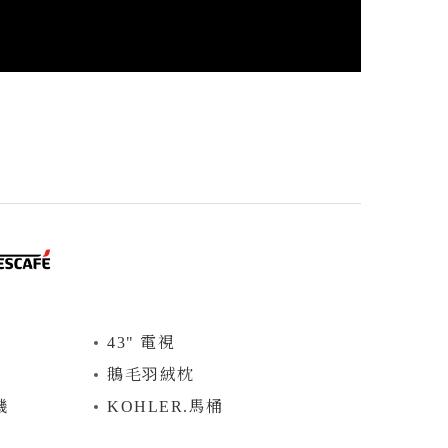
43" 電視
鵝毛⽻絨枕
機
KOHLER.馬桶