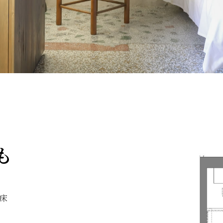
くも
人床