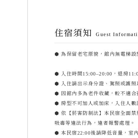
住宿須知
Acces
Guest Informat
Open
Phone
⬢ 為保留老宅原貌，館內無電梯
Follo
⬢ 入住時間15:00–20:00，退房1
⬢ 入住請出示身分證、駕照或護照
⬢ 因館內多為老件收藏，較不適合
⬢ 房型不可加人或加床，入住人
⬢ 依【菸害防制法】本民宿全面
吸毒等違法行為，違者報警處理。
⬢ 本民宿22:00後請降低音量，