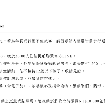
線上訂房
s
700 台南市中西區中山路22號
ion
 Time
09:00-20:00
06-2225483
設施。若為年長或行動不便旅客，請留意館內樓層皆需步行
w Us
1:00，晚於20:00入住請提前聯繫官方LINE。
以核對身分，外出請保管好鑰匙與房卡，遺失需付1200元
孩童活動，恕不接待12歲以下孩子，敬請見諒。
數請依訂房為準，並嚴禁訪客進入。
禁菸（含電子菸）、禁嚼檳榔及攜帶寵物，嚴禁酗酒、賭博
室內禁止烹煮或點蠟燭。違反禁菸將收取清潔費NT$10,000