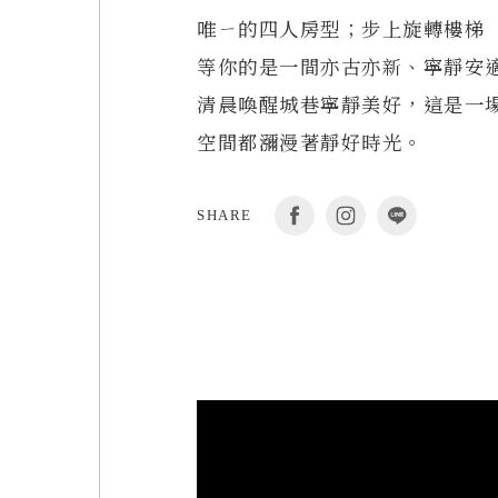
唯ㄧ的四⼈房型；步上旋轉樓梯
等你的是⼀間亦古亦新、寧靜安
清晨喚醒城巷寧靜美好，這是⼀
空間都瀰漫著靜好時光。
SHARE