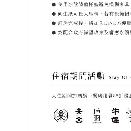
⬢ 使用冰飲請墊杯墊避免損傷家
⬢ 衛生紙可投入馬桶，若有設備
⬢ 訂房完成後，請加入LINE方便聯繫。
⬢ 為配合政府減塑政策及響應永續
住宿期間活動
Stay Off
入住期間加贈旗下餐廳用餐85折優