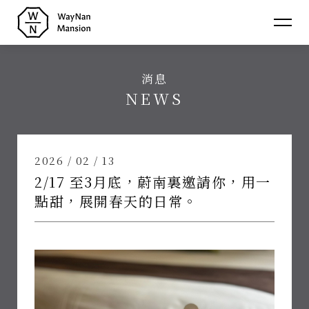
蔚
南
消息
裏
介紹
NEWS
About
民
消息
宿
News
房型
2026 / 02 / 13
Room
2/17 至3月底，蔚南裏邀請你，用一
聯絡
Contact
點甜，展開春天的日常。