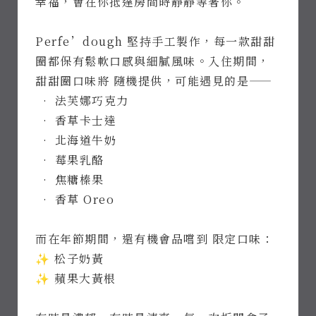
幸福，會在你抵達房間時靜靜等著你。
Perfe’dough 堅持手工製作，每一款甜甜
圈都保有鬆軟口感與細膩風味。入住期間，
甜甜圈口味將 隨機提供，可能遇見的是——
• 法芙娜巧克力
• 香草卡士達
• 北海道牛奶
• 莓果乳酪
線上訂房
• 焦糖榛果
• 香草 Oreo
Access
700 台南市
中西區中山路
而在年節期間，還有機會品嚐到 限定口味：
22號
✨ 松子奶黃
Open Time
09:00-
20:00
✨ 蘋果大黃根
Phone
06-
2225483