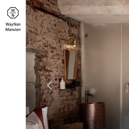
蔚
介紹
About
南
裏
消息
News
民
房型
Room
宿
聯絡
Contact