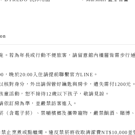
線上訂房
s
700 台南市中西區中山路22號
ion
 Time
09:00-20:00
06-2225483
設施。若為年長或行動不便旅客，請留意館內樓層皆需步行
w Us
1:00，晚於20:00入住請提前聯繫官方LINE。
以核對身分，外出請保管好鑰匙與房卡，遺失需付1200元
孩童活動，恕不接待12歲以下孩子，敬請見諒。
數請依訂房為準，並嚴禁訪客進入。
禁菸（含電子菸）、禁嚼檳榔及攜帶寵物，嚴禁酗酒、賭博
室內禁止烹煮或點蠟燭。違反禁菸將收取清潔費NT$10,000