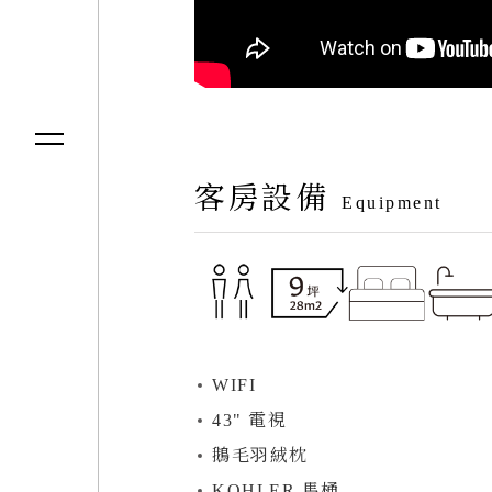
客房設備
Equipment
WIFI
43" 電視
鵝毛⽻絨枕
KOHLER.馬桶