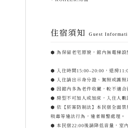
住宿須知
Acces
Guest Informat
Open
Phone
⬢ 為保留老宅原貌，館內無電梯
Follo
⬢ 入住時間15:00–20:00，退房1
⬢ 入住請出示身分證、駕照或護照
⬢ 因館內多為老件收藏，較不適合
⬢ 房型不可加人或加床，入住人
⬢ 依【菸害防制法】本民宿全面
吸毒等違法行為，違者報警處理。
⬢ 本民宿22:00後請降低音量，