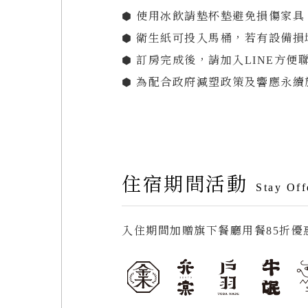
⬢ 使用冰飲請墊杯墊避免損傷家
⬢ 衛生紙可投入馬桶，若有設備
⬢ 訂房完成後，請加入LINE方便聯繫。
⬢ 為配合政府減塑政策及響應永續
住宿期間活動
Stay Off
入住期間加贈旗下餐廳用餐85折優