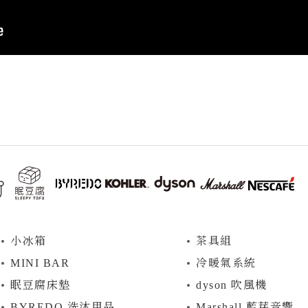
⼩冰箱
茶具組
MINI BAR
冷暖氣系統
眠豆腐床墊
dyson 吹風機
BYREDO 洗沐用品
Marshall 藍芽音響