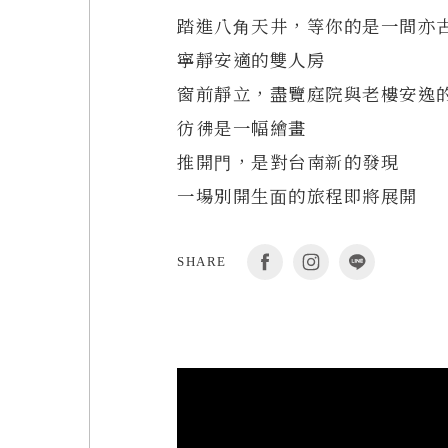
踏進八⾓天井，等你的是⼀間亦
寧靜安適的雙⼈房
窗前靜立，盡覽庭院與老樓安逸
彷彿是⼀幅繪畫
推開⾨，是對台南新的發現
⼀場別開⽣⾯的旅程即將展開
SHARE