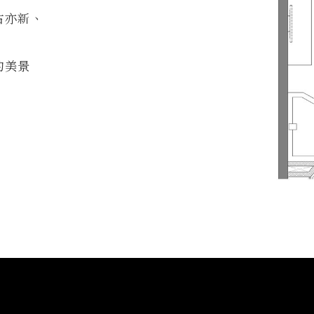
古亦新、
的美景