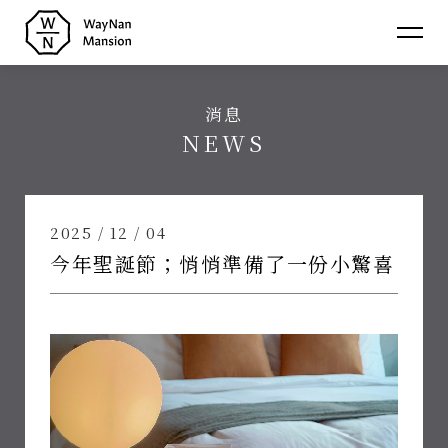
蔚
南
消息
裏
介紹
NEWS
About
民
消息
宿
News
房型
2025 / 12 / 04
Room
今年聖誕節；悄悄準備了一份小驚喜
聯絡
Contact