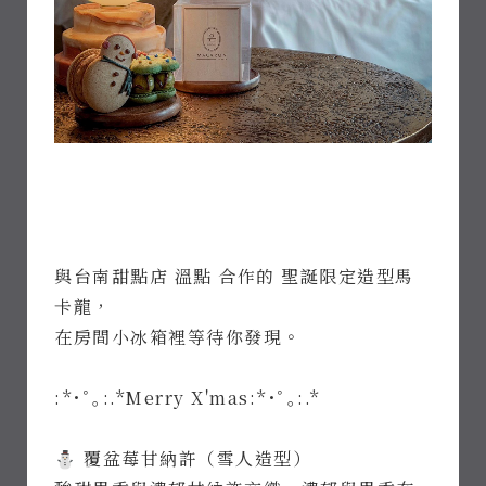
與台南甜點店 溫點 合作的 聖誕限定造型馬
卡龍，
在房間小冰箱裡等待你發現。
:*･ﾟ｡:.*Merry X'mas:*･ﾟ｡:.*
⛄️ 覆盆莓甘納許（雪人造型）