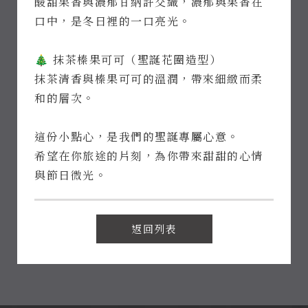
酸甜果香與濃郁甘納許交織，濃郁與果香在
口中，是冬日裡的一口亮光。
線上訂房
🎄 抹茶榛果可可（聖誕花圈造型）
抹茶清香與榛果可可的溫潤，帶來細緻而柔
Access
700 台南市
中西區中山路
和的層次。
22號
Open Time
09:00-
這份小點心，是我們的聖誕專屬心意。
20:00
希望在你旅途的片刻，為你帶來甜甜的心情
Phone
06-
2225483
與節日微光。
Follow
Us
返回列表