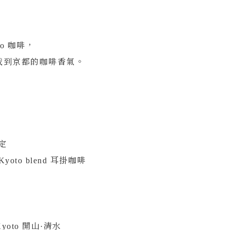
線上訂房
to 咖啡，
找到京都的咖啡香氣。
s
700 台南市中西區中山路22號
 Time
09:00-20:00
06-2225483
w Us
限定
oto blend 耳掛咖啡
here Kyoto 開山·清水