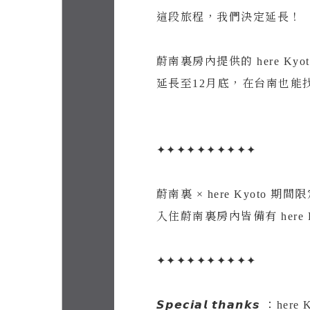
這段旅程，我們決定延長！
蔚南裏房內提供的 here Kyo
延長至12月底，在台南也能
Acces
Open
Phone
✦✦✦✦✦✦✦✦✦✦
Follo
蔚南裏 × here Kyoto 期間
入住蔚南裏房內皆備有 here Ky
✦✦✦✦✦✦✦✦✦✦
𝙎𝙥𝙚𝙘𝙞𝙖𝙡 𝙩𝙝𝙖𝙣𝙠𝙨 ：