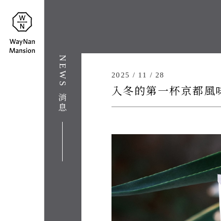
NEWS
蔚
介紹
About
2025 / 11 / 28
南
入冬的第一杯京都風
裏
消息
消息
News
民
房型
Room
宿
聯絡
Contact