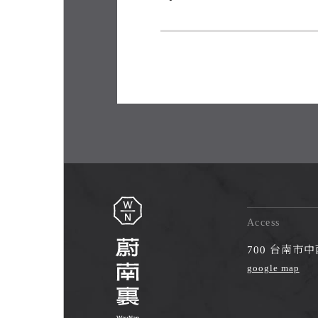
Access
700 台南市
google map