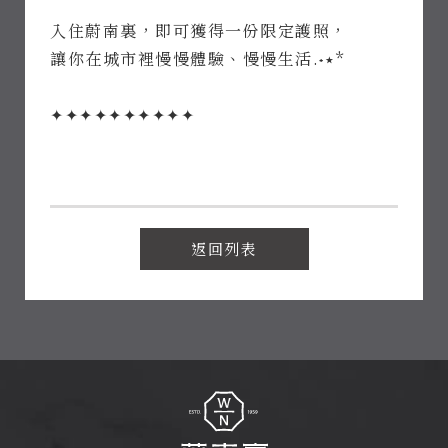
線上訂房
入住蔚南裏，即可獲得一份限定護照，
讓你在城市裡慢慢體驗、慢慢生活.‎˖٭*
Access
700 台南市
中西區中山路
​✦✦✦✦✦✦✦✦✦✦
22號
Open Time
09:00-
20:00
Phone
06-
2225483
Follow
返回列表
Us