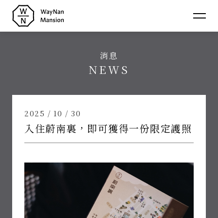
蔚
南
消息
裏
介紹
NEWS
About
民
消息
宿
News
房型
2025 / 10 / 30
Room
入住蔚南裏，即可獲得一份限定護照
聯絡
Contact