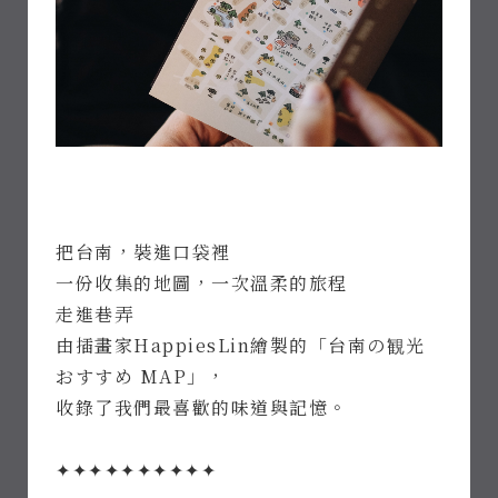
把台南，裝進口袋裡
一份收集的地圖，一次溫柔的旅程
走進巷弄
由插畫家HappiesLin繪製的「台南の観光
おすすめ MAP」，
收錄了我們最喜歡的味道與記憶。
✦✦✦✦✦✦✦✦✦✦